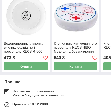
Водонепроникна кнопка
Кнопка виклику медичного
Кноп
виклику офіціанта і
персоналу RECS HIBO
REC
персоналу RECS R-800
Медицина без живлення
White USA
473
540
405
₴
₴
Купити
Купити
Про нас
Рейтинг не сформований
Менше 5 відгуків за останній рік
Працює з 10.12.2008