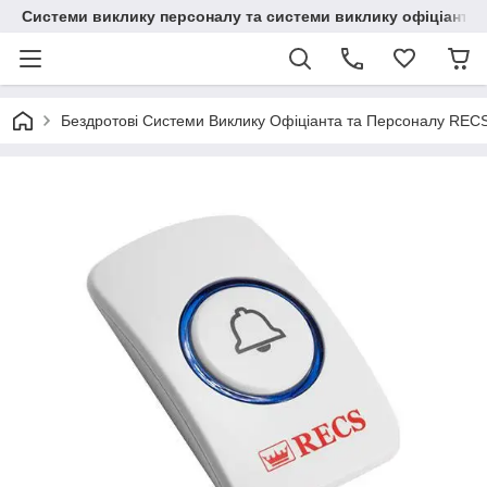
Системи виклику персоналу та системи виклику офіціанта
Бездротові Системи Виклику Офіціанта та Персоналу REC