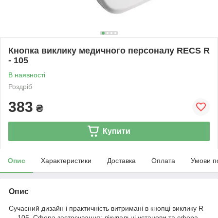
Кнопка виклику медичного персоналу RECS R
- 105
В наявності
Роздріб
383
₴
Купити
Опис
Характеристики
Доставка
Оплата
Умови п
Опис
Сучасний дизайн і практичність витримані в кнопці виклику R
― 105. Сфера застосування: лікувальні установи та сфера