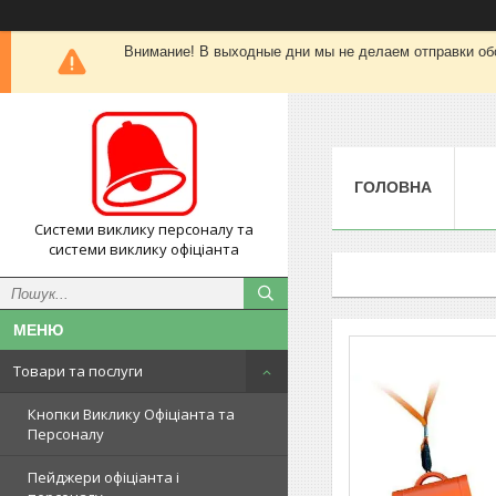
Внимание! В выходные дни мы не делаем отправки об
ГОЛОВНА
Системи виклику персоналу та
системи виклику офіціанта
Товари та послуги
Кнопки Виклику Офіціанта та
Персоналу
Пейджери офіціанта і