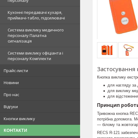
персоналу
Кухонні передавачі кухаря,
приймачі-табло, підсилювачі
Система виклику медичного
персоналу Палатна
сигналізація
Системи виклику офіціанта і
персоналу Комплекти
Застосування 
Прайс-листи
Кнопка виклику екстр
Новини
для нагляду за 
для виклику мед
Про нас
для відстеження
Принцип роботи
Відгуки
Тривожна кнопка REC
Кнопки виклику
потрібна допомога. М
— білому та жовтога
КОНТАКТИ
RECS R-121 забезпече