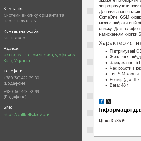
зможете поговорити, 
запрограмувати прист
Для визначення місця
Системи виклику офіціанта та
ComeOne. GSM кнопка 
персоналу RECS
можна вибрати свій р
списку. Для телефонн
натисканням кнопки 
Менеджер
Характеристик
Підтримувані G
03110, вул. Солом'янська, 5, офіс 408,
Живлення: вбудо
Київ, Україна
Заряджання: 5 В
Час роботи в ре
Тип SIM-картки:
+380 (50) 422-29-30
Розмір (Д х Ш х 
(Водафоне)
Вага: 48 г
+380 (66) 463-72-99
(Водафоне)
Інформація дл
https://callbells.kiev.ua/
Ціна:
3 735 ₴