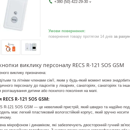
+380 (50) 422-29-30
повернення товару протягом 14 днів
за раху
кнопки виклику персоналу RECS R-121 SOS GSM
еного виклику призначена:
дітьми та літніми членами сім'ї, яким у будь-який момент може знадобит
ичного персоналу до пацієнтів у лікарнях, санаторіях, санаторіях та ін
 розташування дитини або похилого покоління на мапі.
 RECS R-121 SOS GSM:
S R-121 SOS GSM — це невеликий пристрій, який швидко та надійно пода
одель має легкий пластиковий вологостійкий корпус, який зручно носити 
рячому.
на мікрофоном і динаміком, які забезпечують двосторонній гучний зв'яз