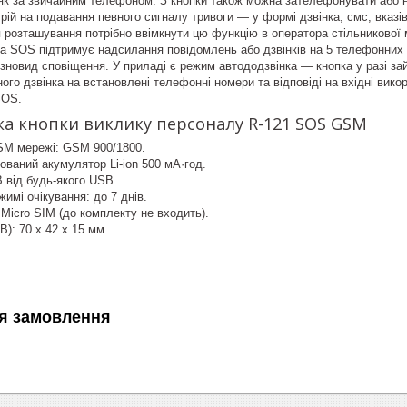
як за звичайним телефоном. З кнопки також можна зателефонувати або 
рій на подавання певного сигналу тривоги — у формі дзвінка, смс, вказ
 розташування потрібно ввімкнути цю функцію в оператора стільникової 
SOS підтримує надсилання повідомлень або дзвінків на 5 телефонних ном
ізновид сповіщення. У приладі є режим автододзвінка — кнопка у разі за
ого дзвінка на встановлені телефонні номери та відповіді на вхідні вико
SOS.
а кнопки виклику персоналу R-121 SOS GSM
SM мережі: GSM 900/1800.
ваний акумулятор Li-ion 500 мА·год.
 від будь-якого USB.
жимі очікування: до 7 днів.
 Micro SIM (до комплекту не входить).
В): 70 х 42 х 15 мм.
я замовлення