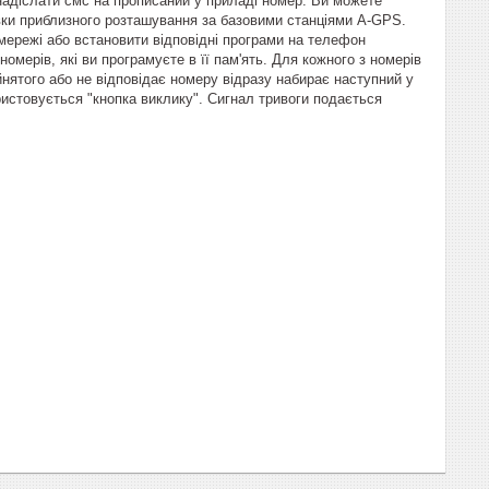
надіслати смс на прописаний у приладі номер. Ви можете
івки приблизного розташування за базовими станціями A-GPS.
мережі або встановити відповідні програми на телефон
ерів, які ви програмуєте в її пам'ять. Для кожного з номерів
йнятого або не відповідає номеру відразу набирає наступний у
ристовується "кнопка виклику". Сигнал тривоги подається