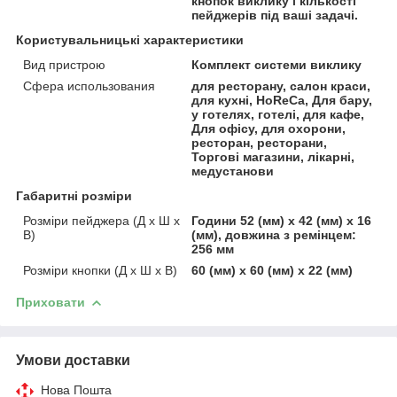
кнопок виклику і кількості
пейджерів під ваші задачі.
Користувальницькі характеристики
Вид пристрою
Комплект системи виклику
Сфера использования
для ресторану, салон краси,
для кухні, HoReCa, Для бару,
у готелях, готелі, для кафе,
Для офісу, для охорони,
ресторан, ресторани,
Торгові магазини, лікарні,
медустанови
Габаритні розміри
Розміри пейджера (Д х Ш х
Години 52 (мм) х 42 (мм) х 16
В)
(мм), довжина з ремінцем:
256 мм
Розміри кнопки (Д х Ш х В)
60 (мм) х 60 (мм) х 22 (мм)
Приховати
Умови доставки
Нова Пошта