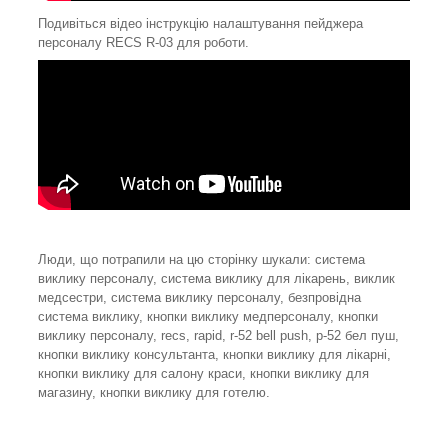
Подивіться відео інструкцію налаштування пейджера
персоналу RECS R-03 для роботи.
Люди, що потрапили на цю сторінку шукали: система
виклику персоналу, система виклику для лікарень, виклик
медсестри, система виклику персоналу, безпровідна
система виклику, кнопки виклику медперсоналу, кнопки
виклику персоналу, recs, rapid, r-52 bell push, р-52 бел пуш,
кнопки виклику консультанта, кнопки виклику для лікарні,
кнопки виклику для салону краси, кнопки виклику для
магазину, кнопки виклику для готелю.