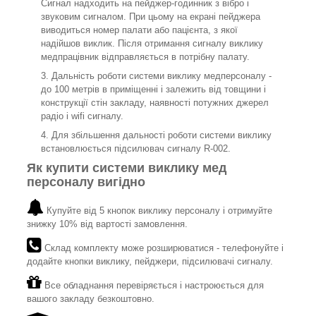
Сигнал надходить на пейджер-годинник з вібро і
звуковим сигналом. При цьому на екрані пейджера
виводиться номер палати або пацієнта, з якої
надійшов виклик. Після отримання сигналу виклику
медпрацівник відправляється в потрібну палату.
Дальність роботи системи виклику медперсоналу -
до 100 метрів в приміщенні і залежить від товщини і
конструкції стін закладу, наявності потужних джерел
радіо і wifi сигналу.
Для збільшення дальності роботи системи виклику
встановлюється підсилювач сигналу R-002.
Як купити системи виклику мед
персоналу вигідно
Купуйте від 5 кнопок виклику персоналу і отримуйте
знижку 10% від вартості замовлення.
Склад комплекту може розширюватися - телефонуйте і
додайте кнопки виклику, пейджери, підсилювачі сигналу.
Все обладнання перевіряється і настроюється для
вашого закладу безкоштовно.