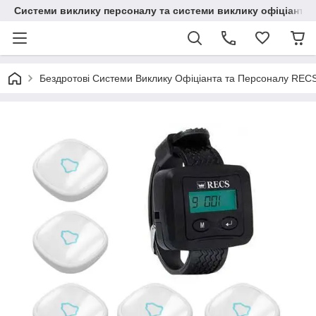
Системи виклику персоналу та системи виклику офіціанта
Бездротові Системи Виклику Офіціанта та Персоналу REC