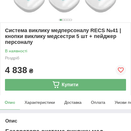
Система виклику медперсоналу RECS №41 |
кнопки виклику медсестри 5 шт + пейджер
персоналу
В наявності
Роздріб
4 838
₴
Купити
Опис
Характеристики
Доставка
Оплата
Умови п
Опис