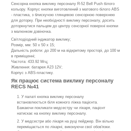
Сенсорна кнопка виклику персоналу R-52 Bell Push білого
кольору. Корпус кнопки виготовлений з матового білого ABS
- пластика, з блискучою глянцевою сенсорною поверхнею
для доторку. При необхідності виклику персоналу, досить
доторкнутися пальцем до центру сенсорної поверхні кнопки
з малюнком дзвіночка.
Світлодіодний індикатор виклику;
Розмір, мм: 50 х 50 х 15;
Дальність роботи: до 200 м на відкритому просторі, до 100 м
в приміщенні;
Частота: 433.92 Мгц;
Живлення: батарея А23 12V;
Корпус з ABS-пластику.
Як працює система виклику персоналу
RECS №41
У палаті кнопка виклику персоналу
встановлюється біля кожного ліжка пацієнта.
Бажаючи покликати медсестру чи лікаря, пацієнт
натискає на кнопку виклику персоналу.
У медсестри або лікаря на руці пейджер. Він вільно
переміщається по лікарні, виконуючи свої обов'язки.