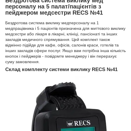
Бездротова система виклику мед
персоналу на 5 палат/пацієнтів з
пейджером медсестри RECS №41
Бездротова система виклику медперсоналу на 1
медпрацівника і 5 пацієнтів призначена для миттєвого виклику
медсестри або лікаря в лікарні, клініці, пансіонаті та інших
закладів медичного спрямування. Цей комплект також
відмінно підійде для кафе, офісів, салонів краси, готелів та
інших закладів сфери послуг. Якщо вам потрібна інша кількість
кнопок і пейджерів - повідомте менеджеру і він перерахує
суму замовлення.
Склад комплекту системи виклику RECS №41