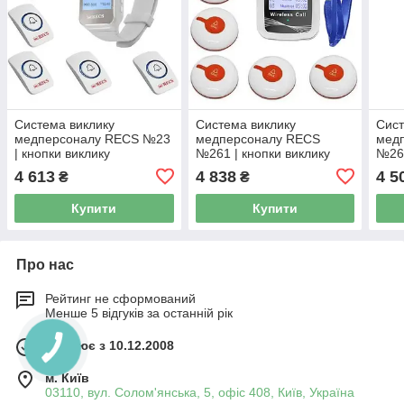
Система виклику
Система виклику
Сист
медперсоналу RECS №23
медперсоналу RECS
мед
| кнопки виклику
№261 | кнопки виклику
№269
медсестри 5 шт + пейджер
медсестри 5 шт + пейджер
медс
4 613
4 838
4 5
₴
₴
персоналу
персоналу
пер
Купити
Купити
Про нас
Рейтинг не сформований
Менше 5 відгуків за останній рік
Працює з 10.12.2008
м. Київ
03110, вул. Солом'янська, 5, офіс 408, Київ, Україна