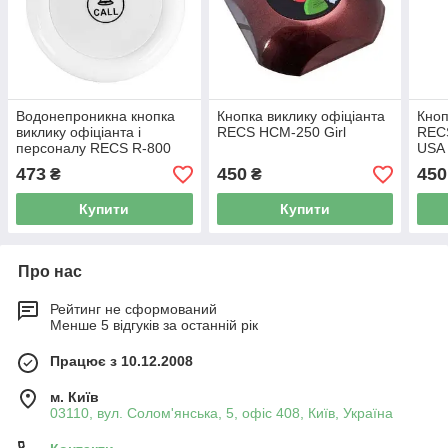
Водонепроникна кнопка
Кнопка виклику офіціанта
Кноп
виклику офіціанта і
RECS HCM-250 Girl
RECS
персоналу RECS R-800
USA
White USA
473
450
450
₴
₴
Купити
Купити
Про нас
Рейтинг не сформований
Менше 5 відгуків за останній рік
Працює з 10.12.2008
м. Київ
03110, вул. Солом'янська, 5, офіс 408, Київ, Україна