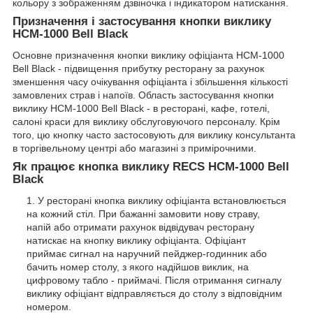
кольору з зображенням дзвіночка і індикатором натискання.
Призначення і застосування кнопки виклику
HCM-1000 Bell Black
Основне призначення кнопки виклику офіціанта HCM-1000
Bell Black - підвищення прибутку ресторану за рахунок
зменшення часу очікування офіціанта і збільшення кількості
замовлених страв і напоїв. Область застосування кнопки
виклику HCM-1000 Bell Black - в ресторані, кафе, готелі,
салоні краси для виклику обслуговуючого персоналу. Крім
того, цю кнопку часто застосовують для виклику консультанта
в торгівельному центрі або магазині з примірочними.
Як працює кнопка виклику RECS HCM-1000 Bell
Black
У ресторані кнопка виклику офіціанта встановлюється
на кожний стіл. При бажанні замовити нову страву,
напій або отримати рахунок відвідувач ресторану
натискає на кнопку виклику офіціанта. Офіціант
приймає сигнал на наручний пейджер-годинник або
бачить номер столу, з якого надійшов виклик, на
цифровому табло - приймачі. Після отримання сигналу
виклику офіціант відправляється до столу з відповідним
номером.