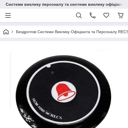
Системи виклику персоналу та системи виклику офіціанта
Бездротові Системи Виклику Офіціанта та Персоналу REC