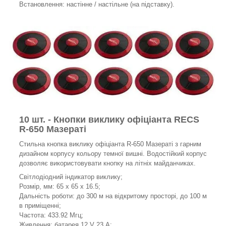
Встановлення: настінне / настільне (на підставку).
10 шт. - Кнопки виклику офіціанта RECS
R-650 Мазераті
Стильна кнопка виклику офіціанта R-650 Мазераті з гарним
дизайном корпусу кольору темної вишні. Водостійкий корпус
дозволяє використовувати кнопку на літніх майданчиках.
Світлодіодний індикатор виклику;
Розмір, мм: 65 х 65 х 16.5;
Дальність роботи: до 300 м на відкритому просторі, до 100 м
в приміщенні;
Частота: 433.92 Мгц;
Живлення: батарея 12 V 23 А;