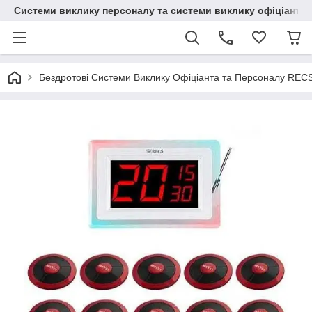
Системи виклику персоналу та системи виклику офіціанта
Бездротові Системи Виклику Офіціанта та Персоналу REC