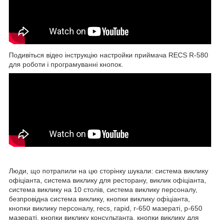
Подивіться відео інструкцію настройки приймача RECS R-580
для роботи і програмуванні кнопок.
Люди, що потрапили на цю сторінку шукали: система виклику
офіціанта, система виклику для ресторану, виклик офіціанта,
система виклику на 10 столів, система виклику персоналу,
безпровідна система виклику, кнопки виклику офіціанта,
кнопки виклику персоналу, recs, rapid, r-650 мазераті, р-650
мазераті, кнопки виклику консультанта, кнопки виклику для