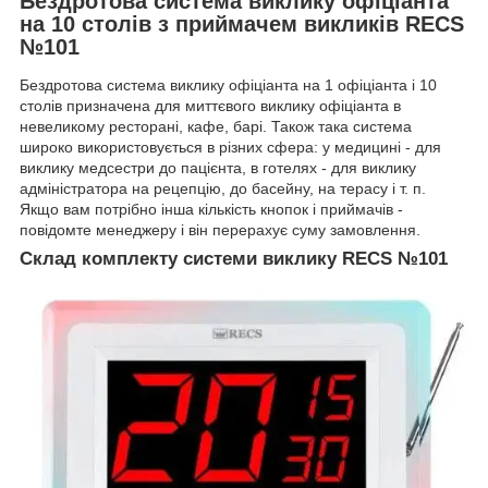
Бездротова система виклику офіціанта
на 10 столів з приймачем викликів RECS
№101
Бездротова система виклику офіціанта на 1 офіціанта і 10
столів призначена для миттєвого виклику офіціанта в
невеликому ресторані, кафе, барі. Також така система
широко використовується в різних сфера: у медицині - для
виклику медсестри до пацієнта, в готелях - для виклику
адміністратора на рецепцію, до басейну, на терасу і т. п.
Якщо вам потрібно інша кількість кнопок і приймачів -
повідомте менеджеру і він перерахує суму замовлення.
Склад комплекту системи виклику RECS №101