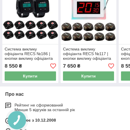
Система виклику
Система виклику
Сист
офіціанта RECS №186 |
офіціанта RECS №117 |
офіц
кнопки виклику офіціанта
кнопки виклику офіціанта
кноп
10 шт + 2 пейджера
10 шт + приймач дзвінки
10 ш
8 550
7 650
8 5
₴
₴
офіціанта
на 3 номери
офіц
Купити
Купити
Про нас
Рейтинг не сформований
Менше 5 відгуків за останній рік
Працює з 10.12.2008