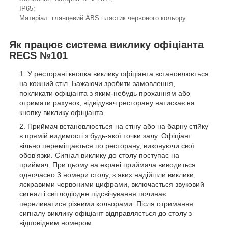
IP65;
Матеріал: глянцевий ABS пластик червоного кольору
Як працює система виклику офіціанта
RECS №101
У ресторані кнопка виклику офіціанта встановлюється
на кожний стіл. Бажаючи зробити замовлення,
покликати офіціанта з яким-небудь проханням або
отримати рахунок, відвідувач ресторану натискає на
кнопку виклику офіціанта.
Приймач встановлюється на стіну або на барну стійку
в прямій видимості з будь-якої точки залу. Офіціант
вільно переміщається по ресторану, виконуючи свої
обов'язки. Сигнал виклику до столу поступає на
приймач. При цьому на екрані приймача виводиться
одночасно 3 номери столу, з яких надійшли виклики,
яскравими червоними цифрами, включається звуковий
сигнал і світлодіодне підсвічування починає
переливатися різними кольорами. Після отримання
сигналу виклику офіціант відправляється до столу з
відповідним номером.