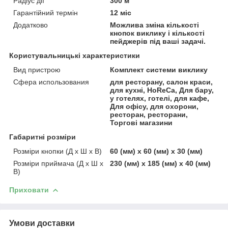
Радіус дії
300 м
Гарантійний термін
12 міс
Додатково
Можлива зміна кількості
кнопок виклику і кількості
пейджерів під ваші задачі.
Користувальницькі характеристики
Вид пристрою
Комплект системи виклику
Сфера использования
для ресторану, салон краси,
для кухні, HoReCa, Для бару,
у готелях, готелі, для кафе,
Для офісу, для охорони,
ресторан, ресторани,
Торгові магазини
Габаритні розміри
Розміри кнопки (Д х Ш х В)
60 (мм) х 60 (мм) х 30 (мм)
Розміри приймача (Д х Ш х
230 (мм) x 185 (мм) x 40 (мм)
В)
Приховати
Умови доставки