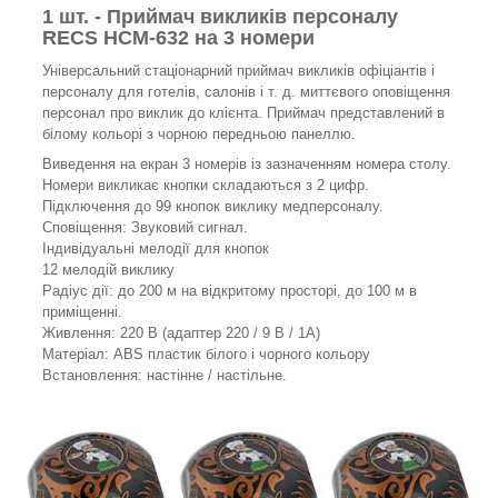
1 шт. - Приймач викликів персоналу
RECS HCM-632 на 3 номери
Універсальний стаціонарний приймач викликів офіціантів і
персоналу для готелів, салонів і т. д. миттєвого оповіщення
персонал про виклик до клієнта. Приймач представлений в
білому кольорі з чорною передньою панеллю.
Виведення на екран 3 номерів із зазначенням номера столу.
Номери викликає кнопки складаються з 2 цифр.
Підключення до 99 кнопок виклику медперсоналу.
Сповіщення: Звуковий сигнал.
Індивідуальні мелодії для кнопок
12 мелодій виклику
Радіус дії: до 200 м на відкритому просторі, до 100 м в
приміщенні.
Живлення: 220 В (адаптер 220 / 9 B / 1A)
Матеріал: ABS пластик білого і чорного кольору
Встановлення: настінне / настільне.