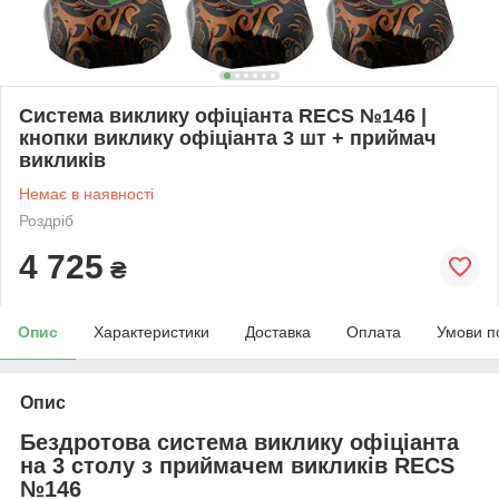
Система виклику офіціанта RECS №146 |
кнопки виклику офіціанта 3 шт + приймач
викликів
Немає в наявності
Роздріб
4 725
₴
Опис
Характеристики
Доставка
Оплата
Умови п
Опис
Бездротова система виклику офіціанта
на 3 столу з приймачем викликів RECS
№146