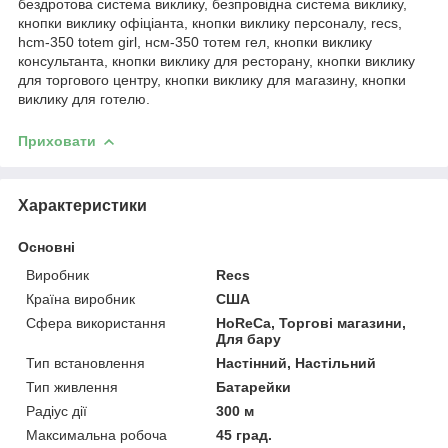
бездротова система виклику, безпровідна система виклику,
кнопки виклику офіціанта, кнопки виклику персоналу, recs,
hcm-350 totem girl, нсм-350 тотем гел, кнопки виклику
консультанта, кнопки виклику для ресторану, кнопки виклику
для торгового центру, кнопки виклику для магазину, кнопки
виклику для готелю.
Приховати
Характеристики
Основні
Виробник
Recs
Країна виробник
США
Сфера використання
HoReCa, Торгові магазини,
Для бару
Тип встановлення
Настінний, Настільний
Тип живлення
Батарейки
Радіус дії
300 м
Максимальна робоча
45 град.