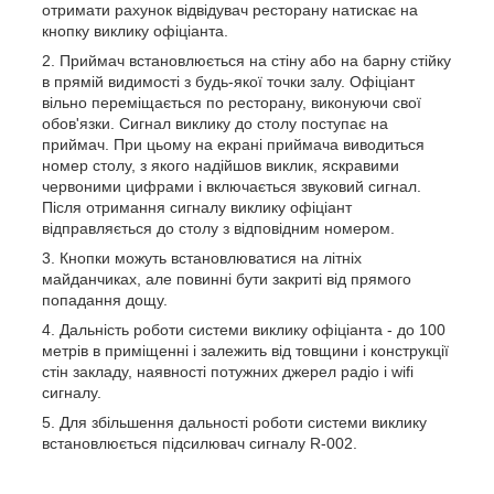
отримати рахунок відвідувач ресторану натискає на
кнопку виклику офіціанта.
Приймач встановлюється на стіну або на барну стійку
в прямій видимості з будь-якої точки залу. Офіціант
вільно переміщається по ресторану, виконуючи свої
обов'язки. Сигнал виклику до столу поступає на
приймач. При цьому на екрані приймача виводиться
номер столу, з якого надійшов виклик, яскравими
червоними цифрами і включається звуковий сигнал.
Після отримання сигналу виклику офіціант
відправляється до столу з відповідним номером.
Кнопки можуть встановлюватися на літніх
майданчиках, але повинні бути закриті від прямого
попадання дощу.
Дальність роботи системи виклику офіціанта - до 100
метрів в приміщенні і залежить від товщини і конструкції
стін закладу, наявності потужних джерел радіо і wifi
сигналу.
Для збільшення дальності роботи системи виклику
встановлюється підсилювач сигналу R-002.