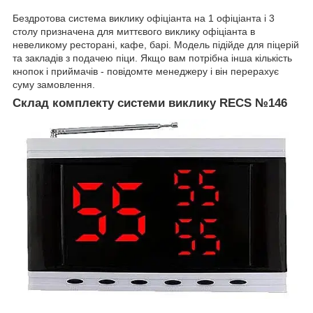
Бездротова система виклику офіціанта на 1 офіціанта і 3
столу призначена для миттєвого виклику офіціанта в
невеликому ресторані, кафе, барі. Модель підійде для піцерій
та закладів з подачею піци. Якщо вам потрібна інша кількість
кнопок і приймачів - повідомте менеджеру і він перерахує
суму замовлення.
Склад комплекту системи виклику RECS №146