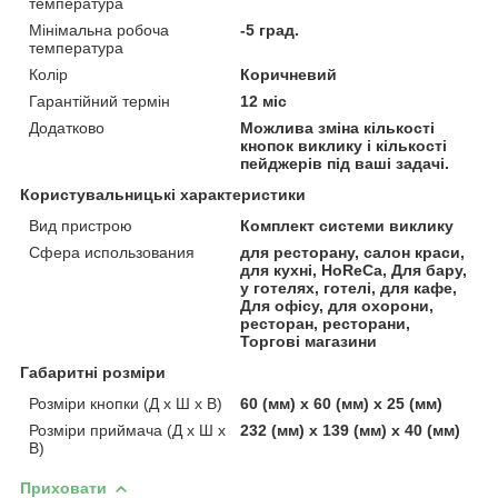
температура
Мінімальна робоча
-5 град.
температура
Колір
Коричневий
Гарантійний термін
12 міс
Додатково
Можлива зміна кількості
кнопок виклику і кількості
пейджерів під ваші задачі.
Користувальницькі характеристики
Вид пристрою
Комплект системи виклику
Сфера использования
для ресторану, салон краси,
для кухні, HoReCa, Для бару,
у готелях, готелі, для кафе,
Для офісу, для охорони,
ресторан, ресторани,
Торгові магазини
Габаритні розміри
Розміри кнопки (Д х Ш х В)
60 (мм) х 60 (мм) х 25 (мм)
Розміри приймача (Д х Ш х
232 (мм) х 139 (мм) х 40 (мм)
В)
Приховати