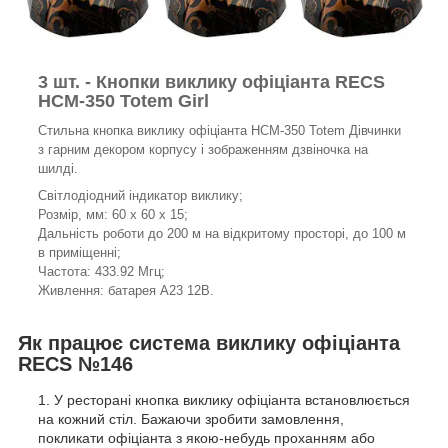
3 шт. - Кнопки виклику офіціанта RECS
HCM-350 Totem Girl
Стильна кнопка виклику офіціанта HCM-350 Totem Дівчинки
з гарним декором корпусу і зображенням дзвіночка на
шилді.
Світлодіодний індикатор виклику;
Розмір, мм: 60 х 60 х 15;
Дальність роботи до 200 м на відкритому просторі, до 100 м
в приміщенні;
Частота: 433.92 Мгц;
Живлення: батарея А23 12В.
Як працює система виклику офіціанта
RECS №146
У ресторані кнопка виклику офіціанта встановлюється
на кожний стіл. Бажаючи зробити замовлення,
покликати офіціанта з якою-небудь проханням або