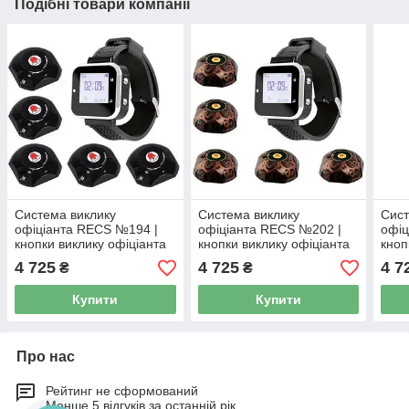
Подібні товари компанії
Система виклику
Система виклику
Сист
офіціанта RECS №194 |
офіціанта RECS №202 |
офіц
кнопки виклику офіціанта
кнопки виклику офіціанта
кноп
5 шт + пейджер офіціанта
5 шт + пейджер офіціанта
5 шт
4 725
4 725
4 7
₴
₴
Купити
Купити
Про нас
Рейтинг не сформований
Менше 5 відгуків за останній рік