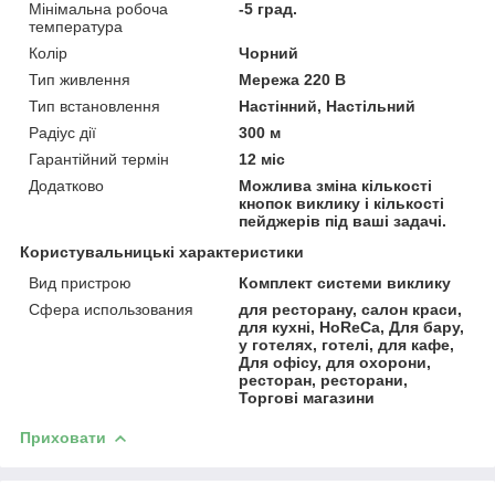
Мінімальна робоча
-5 град.
температура
Колір
Чорний
Тип живлення
Мережа 220 В
Тип встановлення
Настінний, Настільний
Радіус дії
300 м
Гарантійний термін
12 міс
Додатково
Можлива зміна кількості
кнопок виклику і кількості
пейджерів під ваші задачі.
Користувальницькі характеристики
Вид пристрою
Комплект системи виклику
Сфера использования
для ресторану, салон краси,
для кухні, HoReCa, Для бару,
у готелях, готелі, для кафе,
Для офісу, для охорони,
ресторан, ресторани,
Торгові магазини
Приховати