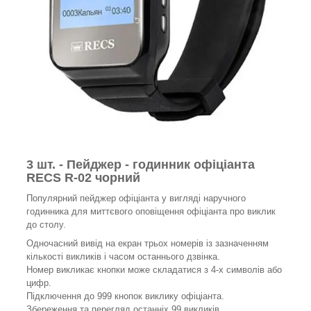
3 шт. - Пейджер - годинник офіціанта
RECS R-02 чорний
Популярний пейджер офіціанта у вигляді наручного
годинника для миттєвого оповіщення офіціанта про виклик
до столу.
Одночасний вивід на екран трьох номерів із зазначенням
кількості викликів і часом останнього дзвінка.
Номер викликає кнопки може складатися з 4-х символів або
цифр.
Підключення до 999 кнопок виклику офіціанта.
Збереження та перегляд останніх 99 викликів