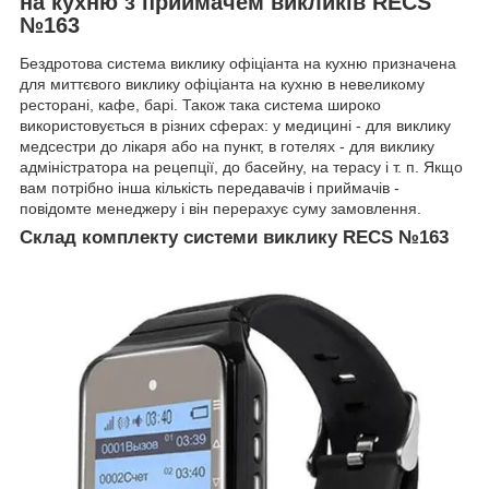
на кухню з приймачем викликів RECS
№163
Бездротова система виклику офіціанта на кухню призначена
для миттєвого виклику офіціанта на кухню в невеликому
ресторані, кафе, барі. Також така система широко
використовується в різних сферах: у медицині - для виклику
медсестри до лікаря або на пункт, в готелях - для виклику
адміністратора на рецепції, до басейну, на терасу і т. п. Якщо
вам потрібно інша кількість передавачів і приймачів -
повідомте менеджеру і він перерахує суму замовлення.
Склад комплекту системи виклику RECS №163