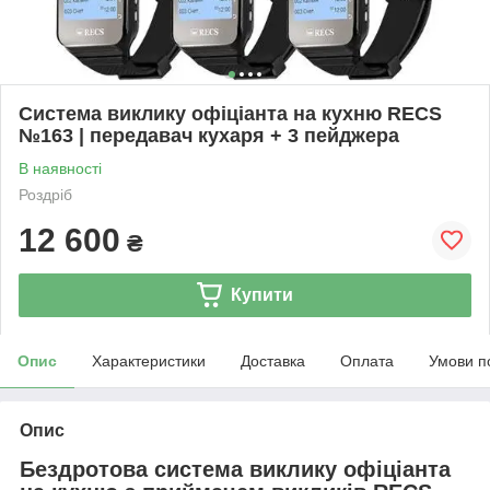
Система виклику офіціанта на кухню RECS
№163 | передавач кухаря + 3 пейджера
В наявності
Роздріб
12 600
₴
Купити
Опис
Характеристики
Доставка
Оплата
Умови п
Опис
Бездротова система виклику офіціанта