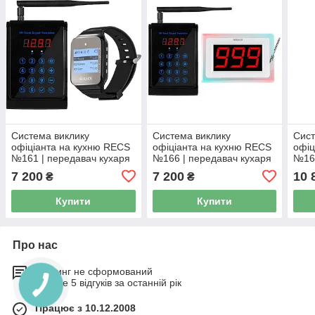
Система виклику
Система виклику
Сист
офіціанта на кухню RECS
офіціанта на кухню RECS
офіц
№161 | передавач кухаря
№166 | передавач кухаря
№169
+ пейджер
+ приймач викликів
+ 2 
7 200
7 200
10 
₴
₴
ном
Купити
Купити
Про нас
Рейтинг не сформований
Менше 5 відгуків за останній рік
Працює з 10.12.2008