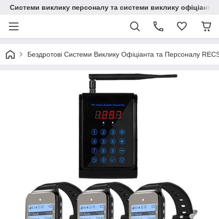
Системи виклику персоналу та системи виклику офіціанта
Бездротові Системи Виклику Офіціанта та Персоналу REC