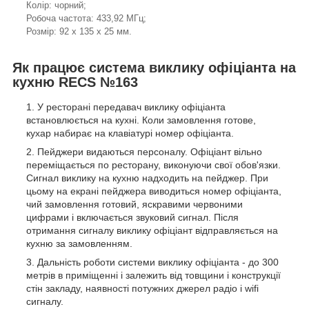
Колір: чорний;
Робоча частота: 433,92 МГц;
Розмір: 92 х 135 х 25 мм.
Як працює система виклику офіціанта на
кухню RECS №163
У ресторані передавач виклику офіціанта
встановлюється на кухні. Коли замовлення готове,
кухар набирає на клавіатурі номер офіціанта.
Пейджери видаються персоналу. Офіціант вільно
переміщається по ресторану, виконуючи свої обов'язки.
Сигнал виклику на кухню надходить на пейджер. При
цьому на екрані пейджера виводиться номер офіціанта,
чий замовлення готовий, яскравими червоними
цифрами і включається звуковий сигнал. Після
отримання сигналу виклику офіціант відправляється на
кухню за замовленням.
Дальність роботи системи виклику офіціанта - до 300
метрів в приміщенні і залежить від товщини і конструкції
стін закладу, наявності потужних джерел радіо і wifi
сигналу.