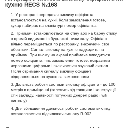
кухню RECS №168
У ресторані передавач виклику офіціанта
встановлюється на кухні. Коли замовлення готове,
кухар набирає на клавіатурі номер офіціанта.
Приймач встановлюється на стіну або на барну стійку
в прямій видимості з будь-якої точки залу. Офіціант
вільно переміщається по ресторану, виконуючи свої
обов'язки. Сигнал виклику на кухню надходить на
приймач. При цьому на екрані приймача виводиться
номер офіціанта, чиє замовлення готове, яскравими
червоними цифрами і включається звуковий сигнал.
Після отримання сигналу виклику офіціант
відправляється на кухню за замовленням.
Дальність роботи системи виклику офіціанта - до 100
метрів в приміщенні (залежить від товщини і конструкції
стін закладу, наявності потужних джерел радіо і wifi
сигналу).
Для збільшення дальності роботи системи виклику
встановлюється підсилювач сигналу R-002.