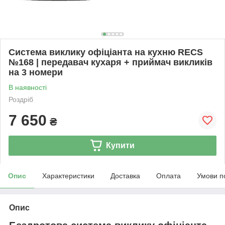
Система виклику офіціанта на кухню RECS
№168 | передавач кухаря + приймач викликів
на 3 номери
В наявності
Роздріб
7 650
₴
Купити
Опис
Характеристики
Доставка
Оплата
Умови п
Опис