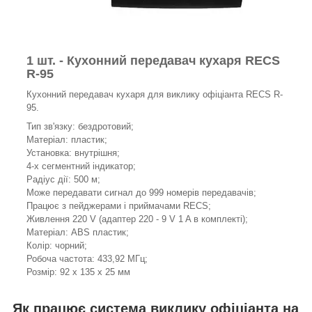
1 шт. - Кухонний передавач кухаря RECS
R-95
Кухонний передавач кухаря для виклику офіціанта RECS R-
95.
Тип зв'язку: бездротовий;
Матеріал: пластик;
Установка: внутрішня;
4-х сегментний індикатор;
Радіус дії: 500 м;
Може передавати сигнал до 999 номерів передавачів;
Працює з пейджерами і приймачами RECS;
Живлення 220 V (адаптер 220 - 9 V 1 A в комплекті);
Матеріал: ABS пластик;
Колір: чорний;
Робоча частота: 433,92 МГц;
Розмір: 92 х 135 х 25 мм
Як працює система виклику офіціанта на