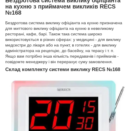
Бездротова система виклику офіціанта
на кухню з приймачем викликів RECS
№168
Бездротова система виклику офіціанта на кухню призначена
для миттєвого виклику офіціанта на кухню в невеликому
ресторані, кафе, барі. Також така система широко
використовується в різних сферах: у медицині - для виклику
медсестри до лікаря або на пункт, в готелях - для виклику
адміністратора на рецепцію, до басейну, на терасу і т. п.
Якщо вам потрібно інша кількість передавачів і приймачів -
повідомте менеджеру і він перерахує суму замовлення.
Склад комплекту системи виклику RECS №168