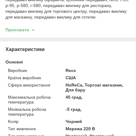
р-95, р-580, r-580, передавач виклику для ресторану,
передавач виклику для торгового центру, передавач виклику
для магазину, передавач виклику для готелю.
Приховати
Характеристики
Основні
Виробник
Recs
Країна виробник
США
Сфера використання
HoReCa, Торгові магазини,
Для бару
Максимальна робоча
45 град.
температура
Мінімальна робоча
-5 град.
температура
Колір
Чорний
Тип живлення
Мережа 220 В
Тип встановлення
Настінний, Настільний