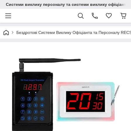
Системи виклику персоналу та системи виклику офіціанта
Бездротові Системи Виклику Офіціанта та Персоналу REC