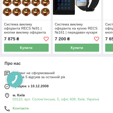
Система виклику
Система виклику
Сист
офіціанта RECS №91 |
офіціанта на кухню RECS
офіц
кнопки виклику офіціанта
№161 | передавач кухаря
кноп
10 шт + приймач викликів
+ пейджер
10 ш
7 875
7 200
7 6
₴
₴
на 3 виклику
на 3
Купити
Купити
Про нас
Рейтинг не сформований
Менше 5 відгуків за останній рік
Працює з 10.12.2008
м. Київ
03110, вул. Солом'янська, 5, офіс 408, Київ, Україна
Контакти