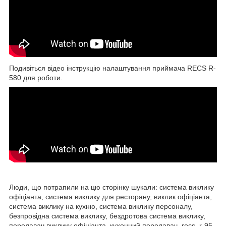
Подивіться відео інструкцію налаштування приймача RECS R-
580 для роботи.
Люди, що потрапили на цю сторінку шукали: система виклику
офіціанта, система виклику для ресторану, виклик офіціанта,
система виклику на кухню, система виклику персоналу,
безпровідна система виклику, бездротова система виклику,
передавач виклику офіціанта, кухонний передавач, recs, r-95,