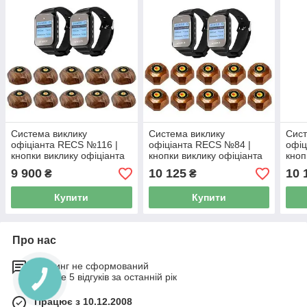
Система виклику
Система виклику
Сист
офіціанта RECS №116 |
офіціанта RECS №84 |
офіц
кнопки виклику офіціанта
кнопки виклику офіціанта
кноп
10 шт + 2 пейджера
10 шт + 2 пейджера
10 ш
9 900
10 125
10 
₴
₴
офіціанта
офіціанта
офіц
Купити
Купити
Про нас
Рейтинг не сформований
Менше 5 відгуків за останній рік
Працює з 10.12.2008