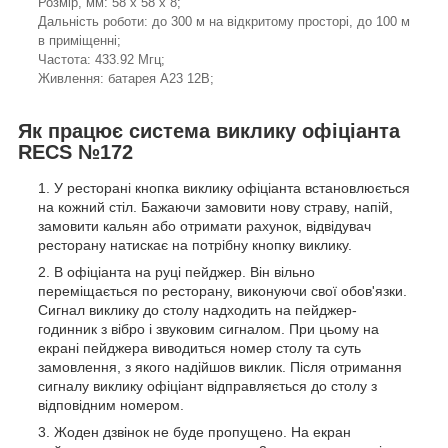
Розмір, мм: 58 х 58 х 8;
Дальність роботи: до 300 м на відкритому просторі, до 100 м
в приміщенні;
Частота: 433.92 Мгц;
Живлення: батарея А23 12В;
Як працює система виклику офіціанта
RECS №172
У ресторані кнопка виклику офіціанта встановлюється
на кожний стіл. Бажаючи замовити нову страву, напій,
замовити кальян або отримати рахунок, відвідувач
ресторану натискає на потрібну кнопку виклику.
В офіціанта на руці пейджер. Він вільно
переміщається по ресторану, виконуючи свої обов'язки.
Сигнал виклику до столу надходить на пейджер-
годинник з вібро і звуковим сигналом. При цьому на
екрані пейджера виводиться номер столу та суть
замовлення, з якого надійшов виклик. Після отримання
сигналу виклику офіціант відправляється до столу з
відповідним номером.
Жоден дзвінок не буде пропущено. На екран