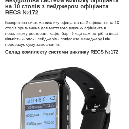
Бездротова система виклику офіціанта
на 10 столів з пейджером офіціанта
RECS №172
Бездротова система виклику офіціанта на 2 офіціантів та 10
столів призначена для миттєвого виклику офіціанта в
невеликому ресторані, кафе, барі. Якщо вам потрібна інша
кількість кнопок і пейджерів - повідомте менеджеру і він
перерахує суму замовлення.
Склад комплекту системи виклику RECS №172