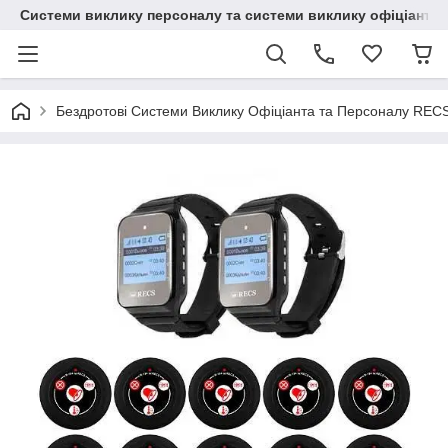
Системи виклику персоналу та системи виклику офіціанта
Бездротові Системи Виклику Офіціанта та Персоналу REC