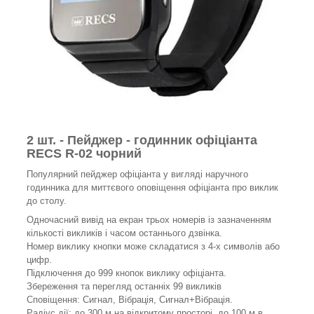
2 шт. - Пейджер - годинник офіціанта
RECS R-02 чорний
Популярний пейджер офіціанта у вигляді наручного
годинника для миттєвого оповіщення офіціанта про виклик
до столу.
Одночасний вивід на екран трьох номерів із зазначенням
кількості викликів і часом останнього дзвінка.
Номер виклику кнопки може складатися з 4-х символів або
цифр.
Підключення до 999 кнопок виклику офіціанта.
Збереження та перегляд останніх 99 викликів
Сповіщення: Сигнал, Вібрація, Сигнал+Вібрація.
Радіус дії: до 300 м на відкритому просторі, до 100 м в