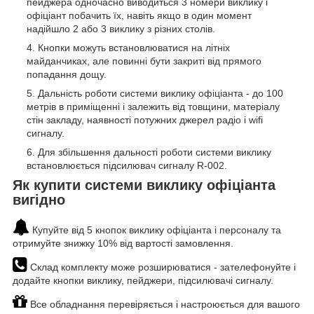
пейджера одночасно виводиться 3 номери виклику і
офіціант побачить їх, навіть якщо в один момент
надійшло 2 або 3 виклику з різних столів.
Кнопки можуть встановлюватися на літніх
майданчиках, але повинні бути закриті від прямого
попадання дощу.
Дальність роботи системи виклику офіціанта - до 100
метрів в приміщенні і залежить від товщини, матеріалу
стін закладу, наявності потужних джерел радіо і wifi
сигналу.
Для збільшення дальності роботи системи виклику
встановлюється підсилювач сигналу R-002.
Як купити системи виклику офіціанта
вигідно
Купуйте від 5 кнопок виклику офіціанта і персоналу та
отримуйте знижку 10% від вартості замовлення.
Склад комплекту може розширюватися - зателефонуйте і
додайте кнопки виклику, пейджери, підсилювачі сигналу.
Все обладнання перевіряється і настроюється для вашого