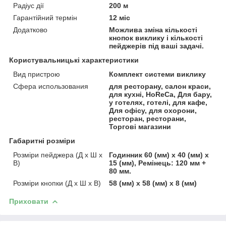
Радіус дії
200 м
Гарантійний термін
12 міс
Додатково
Можлива зміна кількості
кнопок виклику і кількості
пейджерів під ваші задачі.
Користувальницькі характеристики
Вид пристрою
Комплект системи виклику
Сфера использования
для ресторану, салон краси,
для кухні, HoReCa, Для бару,
у готелях, готелі, для кафе,
Для офісу, для охорони,
ресторан, ресторани,
Торгові магазини
Габаритні розміри
Розміри пейджера (Д х Ш х
Годинник 60 (мм) х 40 (мм) х
В)
15 (мм), Ремінець: 120 мм +
80 мм.
Розміри кнопки (Д х Ш х В)
58 (мм) х 58 (мм) х 8 (мм)
Приховати