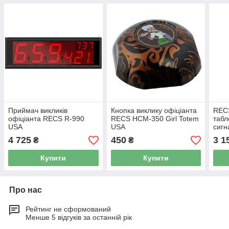
Приймач викликів
Кнопка виклику офіціанта
RECS
офіціанта RECS R-990
RECS HCM-350 Girl Totem
табл
USA
USA
сигн
4 725
450
3 1
₴
₴
Купити
Купити
Про нас
Рейтинг не сформований
Менше 5 відгуків за останній рік