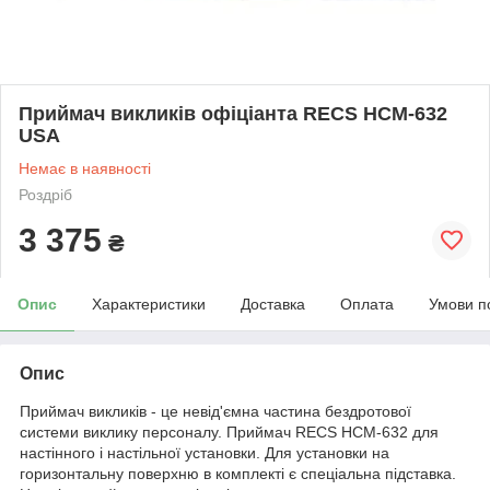
Приймач викликів офіціанта RECS HCM-632
USA
Немає в наявності
Роздріб
3 375
₴
Опис
Характеристики
Доставка
Оплата
Умови п
Опис
Приймач викликів - це
невід'ємна
частина бездротової
системи виклику персоналу. Приймач RECS
HCM-632 для
настінного і настільної установки. Для установки на
горизонтальну поверхню в комплекті є спеціальна підставка.