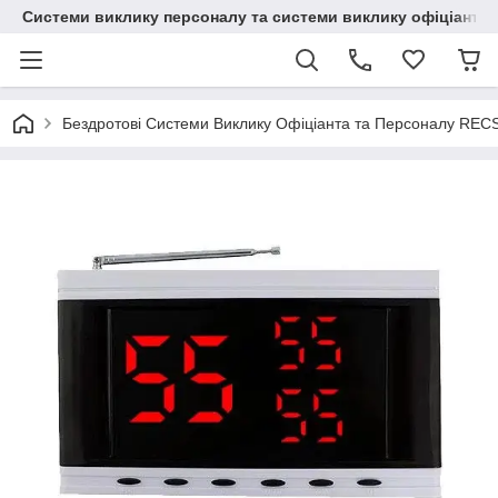
Системи виклику персоналу та системи виклику офіціанта
Бездротові Системи Виклику Офіціанта та Персоналу REC