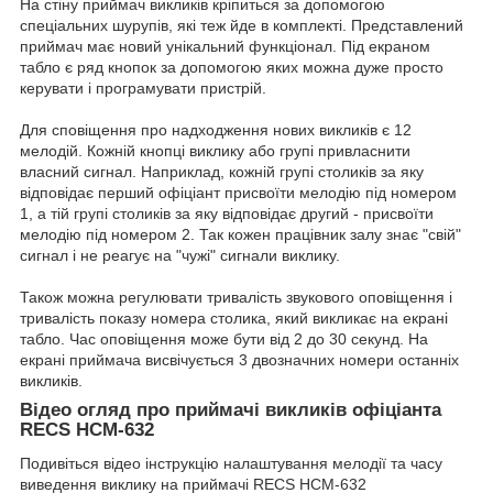
На стіну приймач викликів кріпиться за допомогою
спеціальних шурупів, які теж йде в комплекті. Представлений
приймач має новий унікальний функціонал. Під екраном
табло є ряд кнопок за допомогою яких можна дуже просто
керувати і програмувати пристрій.
Для сповіщення про надходження нових викликів є 12
мелодій. Кожній кнопці виклику або групі привласнити
власний сигнал. Наприклад, кожній групі столиків за яку
відповідає перший офіціант присвоїти мелодію під номером
1, а тій групі столиків за яку відповідає другий - присвоїти
мелодію під номером 2. Так кожен працівник залу знає "свій"
сигнал і не реагує на "чужі" сигнали виклику.
Також можна регулювати тривалість звукового оповіщення і
тривалість показу номера столика, який викликає на екрані
табло. Час оповіщення може бути від 2 до 30
секунд.
На
екрані приймача висвічується 3 двозначних номери останніх
викликів.
Відео огляд про приймачі викликів офіціанта
RECS HCM-632
Подивіться відео інструкцію налаштування мелодії та часу
виведення виклику на приймачі RECS HCM-632